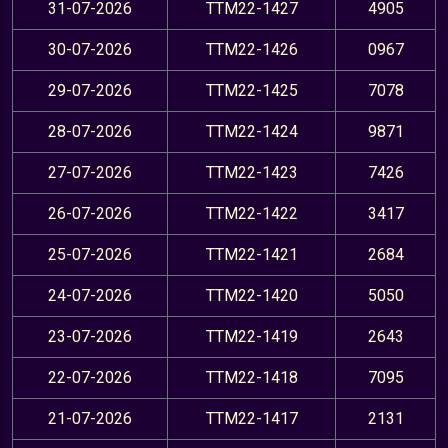
31-07-2026
TTM22-1427
4905
30-07-2026
TTM22-1426
0967
29-07-2026
TTM22-1425
7078
28-07-2026
TTM22-1424
9871
27-07-2026
TTM22-1423
7426
26-07-2026
TTM22-1422
3417
25-07-2026
TTM22-1421
2684
24-07-2026
TTM22-1420
5050
23-07-2026
TTM22-1419
2643
22-07-2026
TTM22-1418
7095
21-07-2026
TTM22-1417
2131