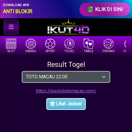
//under row-loginmenu
DOWNLOAD APK
KLIK DI SINI
ANTI BLOKIR
SLOT
CASINO
SPORT
TOGEL
TABLE
FISHING
COCK 
Result Togel
https://poolstotomacao.com/
Lihat Jadwal