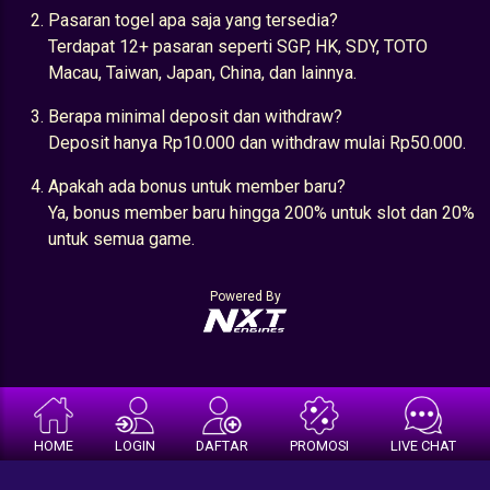
Pasaran togel apa saja yang tersedia?
Terdapat 12+ pasaran seperti SGP, HK, SDY, TOTO
Macau, Taiwan, Japan, China, dan lainnya.
Berapa minimal deposit dan withdraw?
Deposit hanya Rp10.000 dan withdraw mulai Rp50.000.
Apakah ada bonus untuk member baru?
Ya, bonus member baru hingga 200% untuk slot dan 20%
untuk semua game.
Powered By
HOME
LOGIN
DAFTAR
PROMOSI
LIVE CHAT