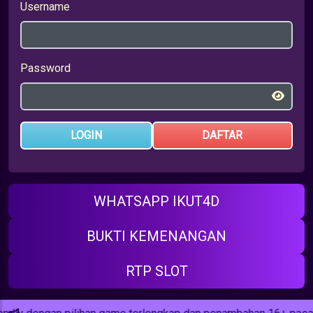
Username
Password
LOGIN
DAFTAR
WHATSAPP IKUT4D
BUKTI KEMENANGAN
RTP SLOT