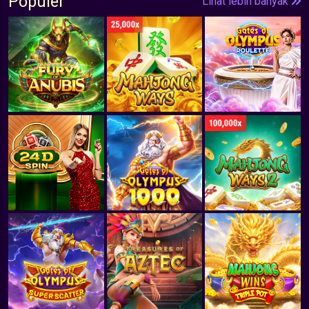
Populer
Lihat lebih banyak