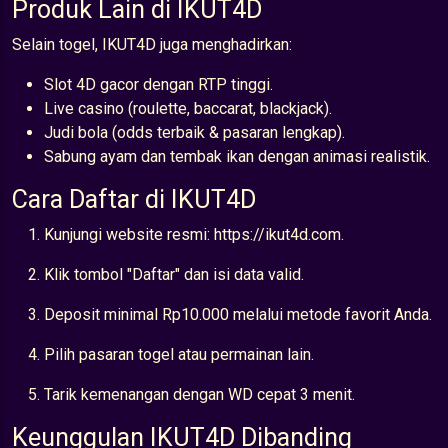
Produk Lain di IKUT4D
Selain togel, IKUT4D juga menghadirkan:
Slot 4D gacor dengan RTP tinggi.
Live casino (roulette, baccarat, blackjack).
Judi bola (odds terbaik & pasaran lengkap).
Sabung ayam dan tembak ikan dengan animasi realistik.
Cara Daftar di IKUT4D
Kunjungi website resmi: https://ikut4d.com.
Klik tombol "Daftar" dan isi data valid.
Deposit minimal Rp10.000 melalui metode favorit Anda.
Pilih pasaran togel atau permainan lain.
Tarik kemenangan dengan WD cepat 3 menit.
Keunggulan IKUT4D Dibanding