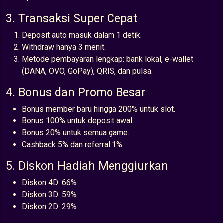
3. Transaksi Super Cepat
Deposit auto masuk dalam 1 detik.
Withdraw hanya 3 menit.
Metode pembayaran lengkap: bank lokal, e-wallet
(DANA, OVO, GoPay), QRIS, dan pulsa.
4. Bonus dan Promo Besar
Bonus member baru hingga 200% untuk slot.
Bonus 100% untuk deposit awal.
Bonus 20% untuk semua game.
Cashback 5% dan referral 1%.
5. Diskon Hadiah Menggiurkan
Diskon 4D: 66%
Diskon 3D: 59%
Diskon 2D: 29%