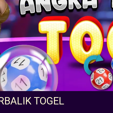
RBALIK TOGEL