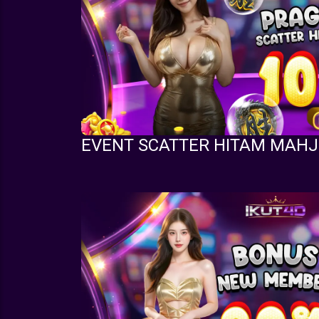
EVENT SCATTER HITAM MAHJ