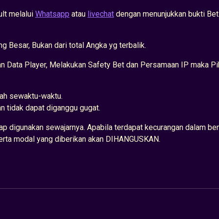
ult melalui
Whatsapp
atau
livechat
dengan menunjukkan bukti Bet.
g Besar, Bukan dari total Angka yg terbalik.
aan Data Player, Melakukan Safety Bet dan Persamaan IP maka 
bah sewaktu-waktu.
 tidak dapat diganggu gugat.
arap digunakan sewajarnya. Apabila terdapat kecurangan dalam 
serta modal yang diberikan akan DIHANGUSKAN.