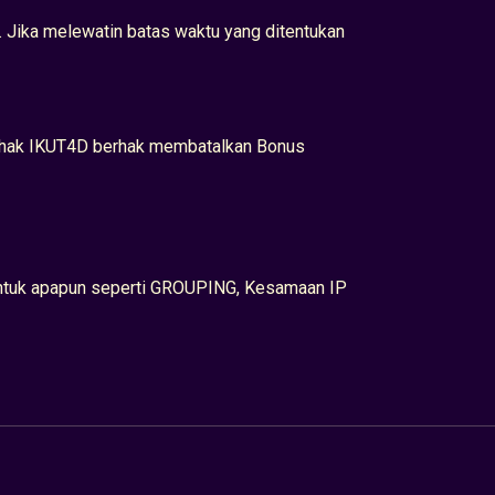
 Jika melewatin batas waktu yang ditentukan
Pihak IKUT4D berhak membatalkan Bonus
bentuk apapun seperti GROUPING, Kesamaan IP