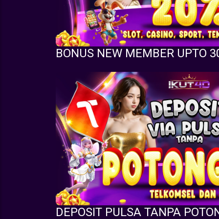
BONUS NEW MEMBER UPTO 30
DEPOSIT PULSA TANPA POTO