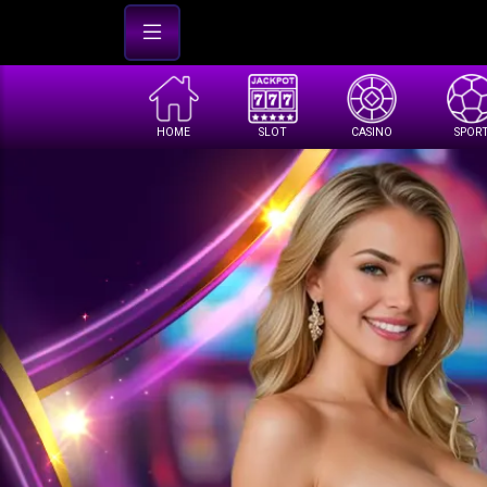
//under row-loginmenu
HOME
SLOT
CASINO
SPOR