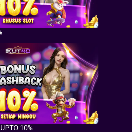
%
UPTO 10%