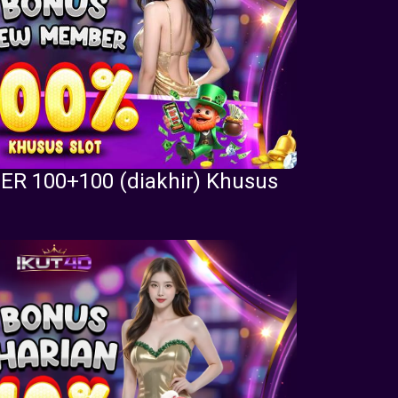
 100+100 (diakhir) Khusus