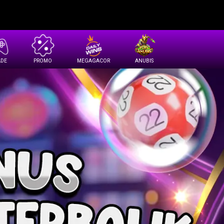
ADE
PROMO
MEGAGACOR
ANUBIS