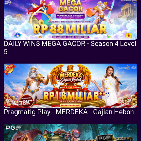
DAILY WINS MEGA GACOR - Season 4 Level
5
Pragmatig Play - MERDEKA - Gajian Heboh