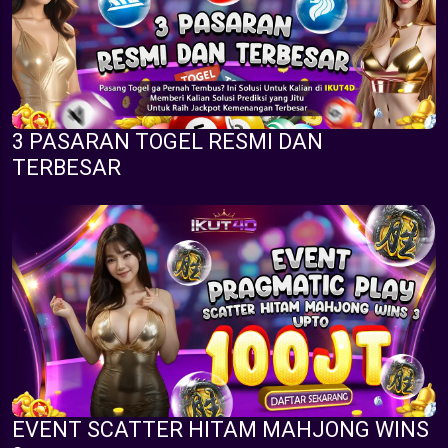
3 PASARAN TOGEL RESMI DAN
TERBESAR
EVENT SCATTER HITAM MAHJONG WINS