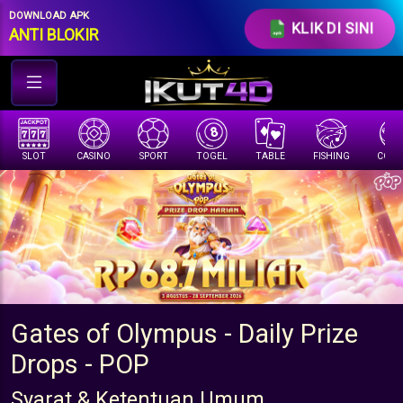
//under row-loginmenu
DOWNLOAD APK
KLIK DI SINI
ANTI BLOKIR
SLOT
CASINO
SPORT
TOGEL
TABLE
FISHING
COCK 
Gates of Olympus - Daily Prize
Drops - POP
Syarat & Ketentuan Umum