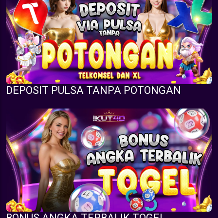
DEPOSIT PULSA TANPA POTONGAN
BONUS ANGKA TERBALIK TOGEL