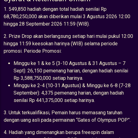
1. 549,850 hadiah dengan total hadiah senilai Rp
68,780,250,000 akan diberikan mulai 3 Agustus 2026 12:00
hingga 28 September 2026 11:59 (WIB).
2. Prize Drop akan berlangsung setiap hari mulai pukul 12:00
hingga 11:59 keesokan harinya (WIB) selama periode
promosi. Periode Promosi:
Minggu ke 1 & ke 5 (3-10 Agustus & 31 Agustus – 7
Sept): 26,150 pemenang harian, dengan hadiah senilai
Rp 3,588,750,000 setiap harinya.
Minggu ke 2-4 (10-31 Agustus) & Minggu ke 6-8 (7-28
September): 4,375 pemenang harian, dengan hadiah
senilai Rp 441,375,000 setiap harinya.
3. Untuk terkualifikasi, Pemain harus memasang taruhan
dengan uang asli pada permainan “Gates of Olympus POP”.
4. Hadiah yang dimenangkan berupa freespin dalam